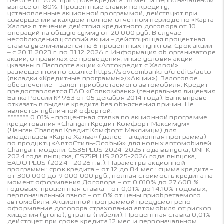
взносе от 70%, при сроке кредита 36 мес. и первоначальном
взносе от 80%. Процентные ставки по кредиту,
установленные акционной программой, действуют при
совершении в каждом полном отчетном периоде по «Карта
Халва» в течение действия кредитного договора от 10
операций на общую сумму от 20 000 руб. В случае
несоблюдения условий акции - действующая процентная
ставка увеличивается на 6 процентных пунктов. Срок акции
– с 20.11.2023 г. по 31.12.2026 г. Информация об организаторе
акции, о правилах ее проведения, иные условия акции
указаны в Паспорте акции «Автокредит с Халвой»,
размещенном по ссылке https://sovcombank.ru/credits/auto
(вкладки «Кредитные программы»/»Акции»). Залоговое
обеспечение – залог приобретаемого автомобиля. Кредит
предоставляется ПАО «Совкомбанк» (генеральная лицензия
Банка России № 963 от 05 декабря 2014 года). Банк вправе
отказать в выдаче кредита без объяснения причин. Не
является публичной офертой.
******* 0,01% - процентная ставка по акционной программе
кредитования «Changan Кредит Комфорт Максимум»
(Чанган Changan Кредит Комфорт Максимум) для
владельцев «Карта Халва» (далее – акционная программа)
по продукту «АвтоСтиль-Особый» для новых автомобилей
Changan, модели: CS35PLUS 2024-2025 года выпуска, UNI-K
2024 года выпуска, CS75PLUS 2025-2026 года выпуска,
EADO PLUS (2024 - 2026 г.в.). Параметры акционной
программы: срок кредита – от 12 до 84 мес.; сумма кредита -
от 300 000 до 9 000 000 руб.; полная стоимость кредита на
момент оформления Договора – от 0,010% до 27,608 %
годовых, процентная ставка – от 0,01% до 14.10% годовых,
первоначальный взнос – от 0% от цены приобретаемого
автомобиля. Акционной программой предусмотрено
оформление договора страхования автомобиля от рисков
хищения (угона), утраты (гибели). Процентная ставка 0,01%
действует при сроке кредита 12 мес. и первоначальном