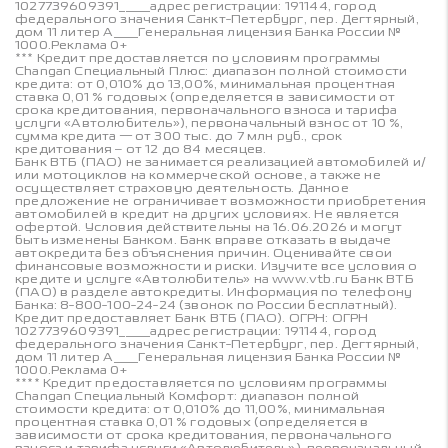
1027739609391_____адрес регистрации: 191144, город
федерального значения Санкт-Петербург, пер. Дегтярный,
дом 11 литер А____Генеральная лицензия Банка России №
1000.Реклама 0+
*** Кредит предоставляется по условиям программы
Changan Специальный Плюс: диапазон полной стоимости
кредита: от 0,010% до 13,00%, минимальная процентная
ставка 0,01 % годовых (определяется в зависимости от
срока кредитования, первоначального взноса и тарифа
услуги «Автолюбитель»), первоначальный взнос от 10 %,
сумма кредита — от 300 тыс. до 7 млн руб., срок
кредитования – от 12 до 84 месяцев.
Банк ВТБ (ПАО) не занимается реализацией автомобилей и/
или мотоциклов на коммерческой основе, а также не
осуществляет страховую деятельность. Данное
предложение не ограничивает возможности приобретения
автомобилей в кредит на других условиях. Не является
офертой. Условия действительны на 16.06.2026 и могут
быть изменены Банком. Банк вправе отказать в выдаче
автокредита без объяснения причин. Оценивайте свои
финансовые возможности и риски. Изучите все условия о
кредите и услуге «Автолюбитель» на www.vtb.ru Банк ВТБ
(ПАО) в разделе автокредиты. Информация по телефону
Банка: 8-800-100-24-24 (звонок по России бесплатный).
Кредит предоставляет Банк ВТБ (ПАО). ОГРН: ОГРН
1027739609391_____адрес регистрации: 191144, город
федерального значения Санкт-Петербург, пер. Дегтярный,
дом 11 литер А____Генеральная лицензия Банка России №
1000.Реклама 0+
**** Кредит предоставляется по условиям программы
Changan Специальный Комфорт: диапазон полной
стоимости кредита: от 0,010% до 11,00%, минимальная
процентная ставка 0,01 % годовых (определяется в
зависимости от срока кредитования, первоначального
взноса и тарифа услуги «Автолюбитель»), первоначальный