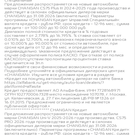
Специальный
Предложение распространяется на новые автомобили
марки CHANGAN CS75 Plus III 2024-2025 года производства и
действует в салонах официальных дилеров марки
CHANGAN до 31.08.2026 (включительно). Параметры
программы «CHANGAN Кредит Управляй Специальный»:
валюта кредита – рубли РФ; срок кредита – 12-96 мес.; сумма
кредита - от 100 000 до 10 000 000 руб.
Диапазон полной стоимости кредита в % годовых
составляет от 2,778% до 16,195%. % ставка составляет от
0,010% до 12,700%, на диапазонах первоначального взноса
от 10,000% до 90,000% от стоимости автомобиля, при
сроке кредита от 12 до 96 мес. и определяется
индивидуально. Указанное предложение действует в
случае оформления полиса КАСКО. При отказе от полиса
КАСКО/отсутствии пролонгации процентная ставка
увеличится на 3п.п
Оценивайте свои финансовые возможности и риски.
Подробнее уточняйте в официальных дилерских центрах
«CHANGAN». Изучите все условия кредита в разделе
«Кредит на покупку автомобиля у дилера» на сайте банка
https://alfabank.ru/get-money/auto-loan/dealers/?
platformId=alfasite
Кредит предоставляет АО Альфа-Банк. ИНН 7728168971
ОГРН 1027700067328 место нахождение 107078, г. Москва,
ул. Каланчевская, д. 27. Ген.лицензия ЦБ РФ № 1326 от
16.01.2015. Предложение ограничено и не является
публичной офертой.»
************************ CHANGAN Кредит
Предложение распространяется на новые автомобили
марки CHANGAN Uni-V 2025-2026 года производства, CS75
PRO 2026 года производства и действует в салонах
официальных дилеров марки CHANGAN до 31.08.2026
(включительно). Параметры программы «CHANGAN Кредит»:
валюта кредита – рубли РФ; срок кредита – 12-96 мес.; сумма