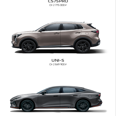
CS75PRO
От 2 775 000
₽
UNI-S
От 2 849 900
₽