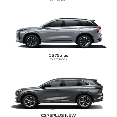
CS75plus
От 2 719 900
₽
CS75PLUS NEW