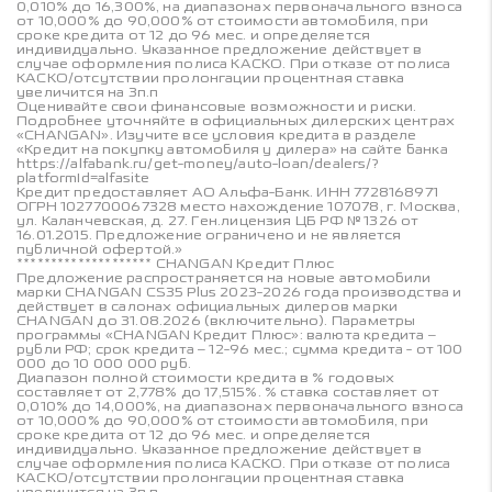
0,010% до 16,300%, на диапазонах первоначального взноса
от 10,000% до 90,000% от стоимости автомобиля, при
сроке кредита от 12 до 96 мес. и определяется
индивидуально. Указанное предложение действует в
случае оформления полиса КАСКО. При отказе от полиса
КАСКО/отсутствии пролонгации процентная ставка
увеличится на 3п.п
Оценивайте свои финансовые возможности и риски.
Подробнее уточняйте в официальных дилерских центрах
«CHANGAN». Изучите все условия кредита в разделе
«Кредит на покупку автомобиля у дилера» на сайте банка
https://alfabank.ru/get-money/auto-loan/dealers/?
platformId=alfasite
Кредит предоставляет АО Альфа-Банк. ИНН 7728168971
ОГРН 1027700067328 место нахождение 107078, г. Москва,
ул. Каланчевская, д. 27. Ген.лицензия ЦБ РФ № 1326 от
16.01.2015. Предложение ограничено и не является
публичной офертой.»
******************** CHANGAN Кредит Плюс
Предложение распространяется на новые автомобили
марки CHANGAN CS35 Plus 2023-2026 года производства и
действует в салонах официальных дилеров марки
CHANGAN до 31.08.2026 (включительно). Параметры
программы «CHANGAN Кредит Плюс»: валюта кредита –
рубли РФ; срок кредита – 12-96 мес.; сумма кредита - от 100
000 до 10 000 000 руб.
Диапазон полной стоимости кредита в % годовых
составляет от 2,778% до 17,515%. % ставка составляет от
0,010% до 14,000%, на диапазонах первоначального взноса
от 10,000% до 90,000% от стоимости автомобиля, при
сроке кредита от 12 до 96 мес. и определяется
индивидуально. Указанное предложение действует в
случае оформления полиса КАСКО. При отказе от полиса
КАСКО/отсутствии пролонгации процентная ставка
увеличится на 3п.п