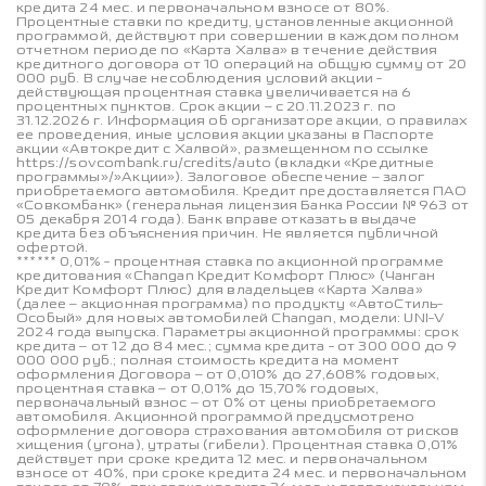
кредита 24 мес. и первоначальном взносе от 80%.
Процентные ставки по кредиту, установленные акционной
программой, действуют при совершении в каждом полном
отчетном периоде по «Карта Халва» в течение действия
кредитного договора от 10 операций на общую сумму от 20
000 руб. В случае несоблюдения условий акции -
действующая процентная ставка увеличивается на 6
процентных пунктов. Срок акции – с 20.11.2023 г. по
31.12.2026 г. Информация об организаторе акции, о правилах
ее проведения, иные условия акции указаны в Паспорте
акции «Автокредит с Халвой», размещенном по ссылке
https://sovcombank.ru/credits/auto (вкладки «Кредитные
программы»/»Акции»). Залоговое обеспечение – залог
приобретаемого автомобиля. Кредит предоставляется ПАО
«Совкомбанк» (генеральная лицензия Банка России № 963 от
05 декабря 2014 года). Банк вправе отказать в выдаче
кредита без объяснения причин. Не является публичной
офертой.
****** 0,01% - процентная ставка по акционной программе
кредитования «Changan Кредит Комфорт Плюс» (Чанган
Кредит Комфорт Плюс) для владельцев «Карта Халва»
(далее – акционная программа) по продукту «АвтоСтиль-
Особый» для новых автомобилей Changan, модели: UNI-V
2024 года выпуска. Параметры акционной программы: срок
кредита – от 12 до 84 мес.; сумма кредита - от 300 000 до 9
000 000 руб.; полная стоимость кредита на момент
оформления Договора – от 0,010% до 27,608% годовых,
процентная ставка – от 0,01% до 15,70% годовых,
первоначальный взнос – от 0% от цены приобретаемого
автомобиля. Акционной программой предусмотрено
оформление договора страхования автомобиля от рисков
хищения (угона), утраты (гибели). Процентная ставка 0,01%
действует при сроке кредита 12 мес. и первоначальном
взносе от 40%, при сроке кредита 24 мес. и первоначальном