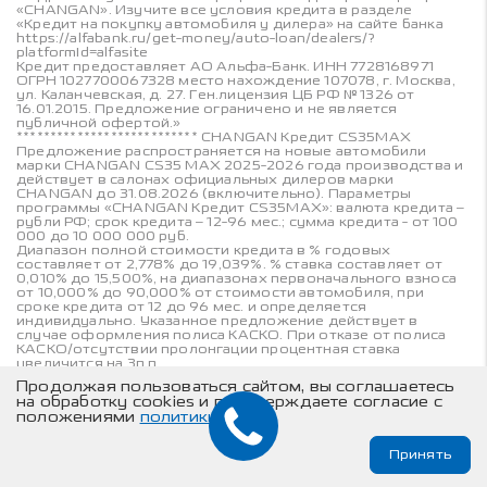
«CHANGAN». Изучите все условия кредита в разделе
«Кредит на покупку автомобиля у дилера» на сайте банка
https://alfabank.ru/get-money/auto-loan/dealers/?
platformId=alfasite
Кредит предоставляет АО Альфа-Банк. ИНН 7728168971
ОГРН 1027700067328 место нахождение 107078, г. Москва,
ул. Каланчевская, д. 27. Ген.лицензия ЦБ РФ № 1326 от
16.01.2015. Предложение ограничено и не является
публичной офертой.»
*************************** CHANGAN Кредит CS35MAX
Предложение распространяется на новые автомобили
марки CHANGAN CS35 MAX 2025-2026 года производства и
действует в салонах официальных дилеров марки
CHANGAN до 31.08.2026 (включительно). Параметры
программы «CHANGAN Кредит CS35MAX»: валюта кредита –
рубли РФ; срок кредита – 12-96 мес.; сумма кредита - от 100
000 до 10 000 000 руб.
Диапазон полной стоимости кредита в % годовых
составляет от 2,778% до 19,039%. % ставка составляет от
0,010% до 15,500%, на диапазонах первоначального взноса
от 10,000% до 90,000% от стоимости автомобиля, при
сроке кредита от 12 до 96 мес. и определяется
индивидуально. Указанное предложение действует в
случае оформления полиса КАСКО. При отказе от полиса
КАСКО/отсутствии пролонгации процентная ставка
увеличится на 3п.п
Оценивайте свои финансовые возможности и риски.
Продолжая пользоваться сайтом, вы соглашаетесь
Подробнее уточняйте в официальных дилерских центрах
на обработку cookies и подтверждаете согласие с
«CHANGAN». Изучите все условия кредита в разделе
положениями
политики
«Кредит на покупку автомобиля у дилера» на сайте банка
https://alfabank.ru/get-money/auto-loan/dealers/?
platformId=alfasite
Принять
Кредит предоставляет АО Альфа-Банк. ИНН 7728168971
ОГРН 1027700067328 место нахождение 107078, г. Москва,