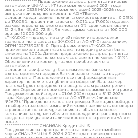
***************** Предложение распространяется на новые
автомобили UNI-V, UNI-T (все комплектации) 2024 года
выпуска и CS35 MAX (все комплектации) 2025-2026 года
выпуска при покупке в кредит в АО «ТБанк».
Условия кредитования: полная стоимость кредита от 0,015%
до 17,005%, процентная ставка от 0,01% до 17,00% годовых,
размер первоначального взноса от 0%, срок кредитования
12, 24, 36, 48, 60, 72, 84, 96 мес., сумма кредита от 100 000
руб. до 12 000 000 руб.
«Т-КАСКО» - продукт на случай гибели и повреждения
транспортного средства (КАСКО) от АО «Т-Страхование»,
ОГРН 1027739031540. При оформлении «Т-КАСКО»
применяемая процентная ставка по кредиту может быть
снижена на 1,00%. Данное предложение распространяется
на тарифы, ставка по которым составляет не менее 1,01%*.
Обеспечение по кредиту - залог приобретаемого
автомобиля.
Условия и тарифы могут быть изменены банком в
одностороннем порядке. Банк вправе отказать в выдаче
автокредита. Предложение носит информационный
характер, не является публичной офертой. Ваш размер
платежа будет определен по результатам рассмотрения
заявки. Оценивайте свои финансовые возможности и риски.
Предложение действует с 01.06.2026 года по 31.12.2026
года. Кредит предоставляется АО «ТБанк», (лицензия
№2673). *Приведено в качестве примера. Заемщик свободен
в выборе страховых компаний и может заключать договоры
страхования по своему желанию в любых страховых
компаниях на случай гибели и повреждения транспортного
средства, при условии наличия кредитного рейтинга «A-» и
выше.
****************** CHANGAN Кредит UNI-S
Предложение распространяется на новые автомобили
марки CHANGAN Uni-S 2024-2026 года производства и
действует в салонах официальных дилеров марки