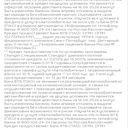
автомобилей в кредит на других условиях. Не является
офертой. Условия действительны на 16.06.2026 и могут
быть изменены Банком. Банк вправе отказать в выдаче
автокредита без объяснения причин. Оценивайте свои
финансовые возможности и риски. Изучите все условия о
кредите и услуге «Автолюбитель» на www.vtb.ru Банк ВТБ
(ПАО) в разделе автокредиты. Информация по телефону
Банка: 8-800-100-24-24 (звонок по России бесплатный).
Кредит предоставляет Банк ВТБ (ПАО). ОГРН: ОГРН
1027739609391_____адрес регистрации: 191144, город
федерального значения Санкт-Петербург, пер. Дегтярный,
дом 11 литер А____Генеральная лицензия Банка России №
1000.Реклама 0+
** Кредит предоставляется по условиям программы
Changan Специальный Стандарт: диапазон полной
стоимости кредита: от 0,010% до 14,500%, минимальная
процентная ставка 0,01 % годовых (определяется в
зависимости от срока кредитования, первоначального
взноса и тарифа услуги «Автолюбитель»), первоначальный
взнос от 10 %, сумма кредита — от 300 тыс. до 7 млн руб.,
срок кредитования – от 12 до 84 месяцев.
Банк ВТБ (ПАО) не занимается реализацией автомобилей и/
или мотоциклов на коммерческой основе, а также не
осуществляет страховую деятельность. Данное
предложение не ограничивает возможности приобретения
автомобилей в кредит на других условиях. Не является
офертой. Условия действительны на 16.06.2026 и могут
быть изменены Банком. Банк вправе отказать в выдаче
автокредита без объяснения причин. Оценивайте свои
финансовые возможности и риски. Изучите все условия о
кредите и услуге «Автолюбитель» на www.vtb.ru Банк ВТБ
(ПАО) в разделе автокредиты. Информация по телефону
Банка: 8-800-100-24-24 (звонок по России бесплатный).
Кредит предоставляет Банк ВТБ (ПАО). ОГРН: ОГРН