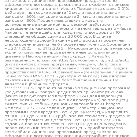
автомобиля. Акционной программой предусмотрено
оформление договора страхования автомобиля от рисков
хищения (угона), утраты (гибели). Процентная ставка 0,01%
действует при сроке кредита 12 мес. и первоначальном
взносе от 60%, при сроке кредита 24 мес. и первоначальном
взносе от 80%. Процентные ставки по кредиту,
установленные акционной программой, действуют при
совершении в каждом полном отчетном периоде по «Карта
Халва» в течение действия кредитного договора от 10
операций на общую сумму от 20 000 руб. В случае
несоблюдения условий акции - действующая процентная
ставка увеличивается на 6 процентных пунктов. Срок акции
– с 20.11.2023 г. по 31.12.2026 г. Информация об организаторе
акции, о правилах ее проведения, иные условия акции
указаны в Паспорте акции «Автокредит с Халвой»,
размещенном по ссылке https://sovcombank.ru/credits/auto
(вкладки «Кредитные программы»/»Акции»). Залоговое
обеспечение – залог приобретаемого автомобиля. Кредит
предоставляется ПАО «Совкомбанк» (генеральная лицензия
Банка России № 963 от 05 декабря 2014 года). Банк вправе
отказать в выдаче кредита без объяснения причин. Не
является публичной офертой.
********* 0,01% - процентная ставка по акционной программе
кредитования «Changan Кредит партнер Комфорт 2024»
(Чанган Кредит партнер Комфорт 2024) для владельцев
«Карта Халва» (далее – акционная программа) по продукту
«АвтоСтиль-Особый» для новых автомобилей Changan,
модели: UNI-S 2024 года выпуска. Параметры акционной
программы: срок кредита – от 12 до 84 мес.; сумма кредита -
от 300 000 до 9 000 000 руб.; полная стоимость кредита на
момент оформления Договора – от 0,010% до 27,608%
годовых, процентная ставка – от 0,01% до 10,70% годовых,
первоначальный взнос – от 0% от цены приобретаемого
автомобиля. Акционной программой предусмотрено
оформление договора страхования автомобиля от рисков