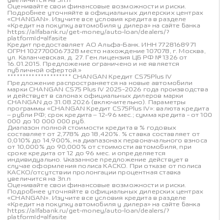
Оценивайте свои финансовые возможности и риски.
Подробнее уточняйте в официальных дилерских центрах
«CHANGAN». Изучите все условия кредита в разделе
«Кредит на покупку автомобиля у дилера» на сайте банка
https://alfabank.ru/get-money/auto-loan/dealers/?
platformId=alfasite
Кредит предоставляет АО Альфа-Банк. ИНН 7728168971
ОГРН 1027700067328 место нахождение 107078, г. Москва,
ул. Каланчевская, д. 27. Ген.лицензия ЦБ РФ № 1326 от
16.01.2015. Предложение ограничено и не является
публичной офертой.»
********************* CHANGAN Кредит CS75Plus IV
Предложение распространяется на новые автомобили
марки CHANGAN CS75 Plus IV 2025-2026 года производства
и действует в салонах официальных дилеров марки
CHANGAN до 31.08.2026 (включительно). Параметры
программы «CHANGAN Кредит CS75Plus IV»: валюта кредита
– рубли РФ; срок кредита – 12-96 мес.; сумма кредита - от 100
000 до 10 000 000 руб.
Диапазон полной стоимости кредита в % годовых
составляет от 2,778% до 18,420%. % ставка составляет от
0,010% до 14,900%, на диапазонах первоначального взноса
от 10,000% до 90,000% от стоимости автомобиля, при
сроке кредита от 12 до 96 мес. и определяется
индивидуально. Указанное предложение действует в
случае оформления полиса КАСКО. При отказе от полиса
КАСКО/отсутствии пролонгации процентная ставка
увеличится на 3п.п
Оценивайте свои финансовые возможности и риски.
Подробнее уточняйте в официальных дилерских центрах
«CHANGAN». Изучите все условия кредита в разделе
«Кредит на покупку автомобиля у дилера» на сайте банка
https://alfabank.ru/get-money/auto-loan/dealers/?
platformId=alfasite