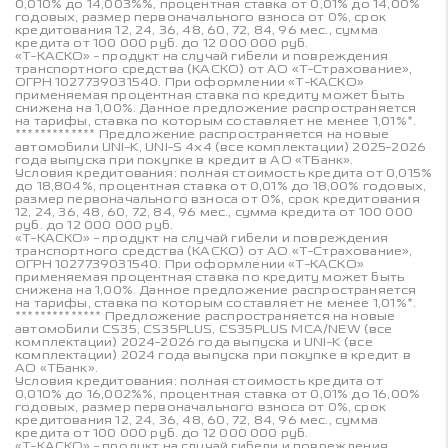
0,010% до 14,003%%, процентная ставка от 0,01% до 14,00%
годовых, размер первоначального взноса от 0%, срок
кредитования 12, 24, 36, 48, 60, 72, 84, 96 мес., сумма
кредита от 100 000 руб. до 12 000 000 руб.
«Т-КАСКО» - продукт на случай гибели и повреждения
транспортного средства (КАСКО) от АО «Т-Страхование»,
ОГРН 1027739031540. При оформлении «Т-КАСКО»
применяемая процентная ставка по кредиту может быть
снижена на 1,00%. Данное предложение распространяется
на тарифы, ставка по которым составляет не менее 1,01%*.
************* Предложение распространяется на новые
автомобили UNI-K, UNI-S 4x4 (все комплектации) 2025-2026
года выпуска при покупке в кредит в АО «ТБанк».
Условия кредитования: полная стоимость кредита от 0,015%
до 18,804%, процентная ставка от 0,01% до 18,00% годовых,
размер первоначального взноса от 0%, срок кредитования
12, 24, 36, 48, 60, 72, 84, 96 мес., сумма кредита от 100 000
руб. до 12 000 000 руб.
«Т-КАСКО» - продукт на случай гибели и повреждения
транспортного средства (КАСКО) от АО «Т-Страхование»,
ОГРН 1027739031540. При оформлении «Т-КАСКО»
применяемая процентная ставка по кредиту может быть
снижена на 1,00%. Данное предложение распространяется
на тарифы, ставка по которым составляет не менее 1,01%*.
************** Предложение распространяется на новые
автомобили CS35, CS35PLUS, CS35PLUS MCA/NEW (все
комплектации) 2024-2026 года выпуска и UNI-K (все
комплектации) 2024 года выпуска при покупке в кредит в
АО «ТБанк».
Условия кредитования: полная стоимость кредита от
0,010% до 16,002%%, процентная ставка от 0,01% до 16,00%
годовых, размер первоначального взноса от 0%, срок
кредитования 12, 24, 36, 48, 60, 72, 84, 96 мес., сумма
кредита от 100 000 руб. до 12 000 000 руб.
«Т-КАСКО» - продукт на случай гибели и повреждения