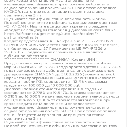
сроке кредита от 12 до 96 мес. и определяется
индивидуально. Указанное предложение действует в
случае оформления полиса КАСКО. При отказе от полиса
КАСКО/отсутствии пролонгации процентная ставка
увеличится на 3п.п
Оценивайте свои финансовые возможности и риски.
Подробнее уточняйте в официальных дилерских центрах
«CHANGAN». Изучите все условия кредита в разделе
«Кредит на покупку автомобиля у дилера» на сайте банка
https://alfabank.ru/get-money/auto-loan/dealers/?
platformId=alfasite
Кредит предоставляет АО Альфа-Банк. ИНН 7728168971
ОГРН 1027700067328 место нахождение 107078, г. Москва,
ул. Каланчевская, д. 27. Ген.лицензия ЦБ РФ № 1326 от
16.01.2015. Предложение ограничено и не является
публичной офертой.»
************************** CHANGAN Кредит UNI-K
Предложение распространяется на новые автомобили
марки CHANGAN Uni-K 2023 года производства и 2025-2026
года производства и действует в салонах официальных
дилеров марки CHANGAN до 31.08.2026 (включительно).
Параметры программы «CHANGAN Кредит UNI-K»: валюта
кредита – рубли РФ; срок кредита – 12-96 мес.; сумма
кредита - от 100 000 до 10 000 000 руб.
Диапазон полной стоимости кредита в % годовых
составляет от 2,778% до 19,547%. % ставка составляет от
0,010% до 16,000%, на диапазонах первоначального взноса
от 10,000% до 90,000% от стоимости автомобиля, при
сроке кредита от 12 до 96 мес. и определяется
индивидуально. Указанное предложение действует в
случае оформления полиса КАСКО. При отказе от полиса
КАСКО/отсутствии пролонгации процентная ставка
увеличится на 3п.п
Оценивайте свои финансовые возможности и риски.
Подробнее уточняйте в официальных дилерских центрах