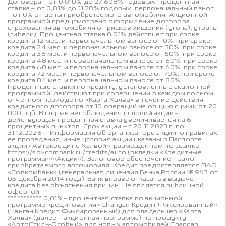
Договора – от 0,010% до 27,608% годовых, процентная
ставка – от 0,01% до 11,20% годовых, первоначальный взнос
– от 0% от цены приобретаемого автомобиля. Акционной
программой предусмотрено оформление договора
страхования автомобиля от рисков хищения (угона), утраты
(гибели). Процентная ставка 0,01% действует при сроке
кредита 12 мес. и первоначальном взносе от 0%, при сроке
кредита 24 мес. и первоначальном взносе от 30%, при сроке
кредита 36 мес. и первоначальном взносе от 50%, при сроке
кредита 48 мес. и первоначальном взносе от 60%, при сроке
кредита 60 мес. и первоначальном взносе от 60%, при сроке
кредита 72 мес. и первоначальном взносе от 70%, при сроке
кредита 84 мес. и первоначальном взносе от 80%.
Процентные ставки по кредиту, установленные акционной
программой, действуют при совершении в каждом полном
отчетном периоде по «Карта Халва» в течение действия
кредитного договора от 10 операций на общую сумму от 20
000 руб. В случае несоблюдения условий акции -
действующая процентная ставка увеличивается на 6
процентных пунктов. Срок акции – с 20.11.2023 г. по
31.12.2026 г. Информация об организаторе акции, о правилах
ее проведения, иные условия акции указаны в Паспорте
акции «Автокредит с Халвой», размещенном по ссылке
https://sovcombank.ru/credits/auto (вкладки «Кредитные
программы»/»Акции»). Залоговое обеспечение – залог
приобретаемого автомобиля. Кредит предоставляется ПАО
«Совкомбанк» (генеральная лицензия Банка России № 963 от
05 декабря 2014 года). Банк вправе отказать в выдаче
кредита без объяснения причин. Не является публичной
офертой.
*********** 0,01% - процентная ставка по акционной
программе кредитования «Changan Кредит Фиксированный»
(Чанган Кредит Фиксированный) для владельцев «Карта
Халва» (далее – акционная программа) по продукту
«АвтоСтиль-Особый» для новых автомобилей Changan,