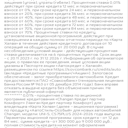
хищения (угона), утраты (гибели). Процентная ставка 0,01%
действует при сроке кредита 12 мес. и первоначальном
взносе от 0%, при сроке кредита 24 мес. и первоначальном
взносе от 20%, при сроке кредита 36 мес. и первоначальном
взносе от 40%, при сроке кредита 48 мес. и первоначальном
взносе от 60%, при сроке кредита 60 мес. и первоначальном
взносе от 60%, при сроке кредита 72 мес. и первоначальном
взносе от 70%, при сроке кредита 84 мес. и первоначальном
взносе от 70%. Процентные ставки по кредиту,
установленные акционной программой, действуют при
совершении в каждом полном отчетном периоде по «Карта
Халва» в течение действия кредитного договора от 10
операций на общую сумму от 20 000 руб. В случае
несоблюдения условий акции - действующая процентная
ставка увеличивается на 6 процентных пунктов. Срок акции
– с 20.11.2023 г. по 31.12.2026 г. Информация об организаторе
акции, о правилах ее проведения, иные условия акции
указаны в Паспорте акции «Автокредит с Халвой»,
размещенном по ссылке https://sovcombank.ru/credits/auto
(вкладки «Кредитные программы»/»Акции»). Залоговое
обеспечение – залог приобретаемого автомобиля. Кредит
предоставляется ПАО «Совкомбанк» (генеральная лицензия
Банка России № 963 от 05 декабря 2014 года). Банк вправе
отказать в выдаче кредита без объяснения причин. Не
является публичной офертой.
********** 0,01% - процентная ставка по акционной
программе кредитования «Changan Кредит партнер
Комфорт» (Чанган Кредит партнер Комфорт) для
владельцев «Карта Халва» (далее – акционная программа)
по продукту «АвтоСтиль-Особый» для новых автомобилей
Changan, модели: UNI-S, CS75PLUS 2024-2026 года выпуска.
Параметры акционной программы: срок кредита – от 12 до
84 мес.; сумма кредита - от 300 000 до 9 000 000 руб.;
полная стоимость кредита на момент оформления