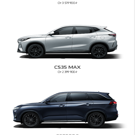
От 3 519 900
₽
CS35 MAX
От 2 399 900
₽