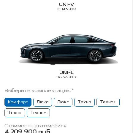
UNI-V
От 3 499 900
₽
UNI-L
От 2 929 900
₽
Выберите комплектацию*
Комфорт
Люкс
Люкс
Техно
Техно+
Техно
Техно+
Стоимость автомобиля
4 209 900 руб.