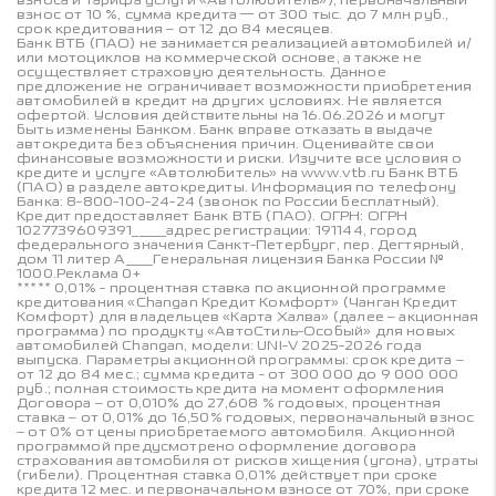
взнос от 10 %, сумма кредита — от 300 тыс. до 7 млн руб.,
срок кредитования – от 12 до 84 месяцев.
Банк ВТБ (ПАО) не занимается реализацией автомобилей и/
или мотоциклов на коммерческой основе, а также не
осуществляет страховую деятельность. Данное
предложение не ограничивает возможности приобретения
автомобилей в кредит на других условиях. Не является
офертой. Условия действительны на 16.06.2026 и могут
быть изменены Банком. Банк вправе отказать в выдаче
автокредита без объяснения причин. Оценивайте свои
финансовые возможности и риски. Изучите все условия о
кредите и услуге «Автолюбитель» на www.vtb.ru Банк ВТБ
(ПАО) в разделе автокредиты. Информация по телефону
Банка: 8-800-100-24-24 (звонок по России бесплатный).
Кредит предоставляет Банк ВТБ (ПАО). ОГРН: ОГРН
1027739609391_____адрес регистрации: 191144, город
федерального значения Санкт-Петербург, пер. Дегтярный,
дом 11 литер А____Генеральная лицензия Банка России №
1000.Реклама 0+
***** 0,01% - процентная ставка по акционной программе
кредитования «Changan Кредит Комфорт» (Чанган Кредит
Комфорт) для владельцев «Карта Халва» (далее – акционная
программа) по продукту «АвтоСтиль-Особый» для новых
автомобилей Changan, модели: UNI-V 2025-2026 года
выпуска. Параметры акционной программы: срок кредита –
от 12 до 84 мес.; сумма кредита - от 300 000 до 9 000 000
руб.; полная стоимость кредита на момент оформления
Договора – от 0,010% до 27,608 % годовых, процентная
ставка – от 0,01% до 16,50% годовых, первоначальный взнос
– от 0% от цены приобретаемого автомобиля. Акционной
программой предусмотрено оформление договора
страхования автомобиля от рисков хищения (угона), утраты
(гибели). Процентная ставка 0,01% действует при сроке
кредита 12 мес. и первоначальном взносе от 70%, при сроке