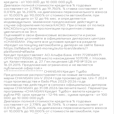
кредита - от 100 000 до 10 000 000 руб.
Диапазон полной стоимости кредита в % годовых
составляет от 2,778% до 19,750%. % ставка составляет от
0,010% до 16,200%, на диапазонах первоначального взноса
от 10,000% до 90,000% от стоимости автомобиля, при
сроке кредита от 12 до 96 мес. и определяется
индивидуально. Указанное предложение действует в
случае оформления полиса КАСКО. При отказе от полиса
КАСКО/отсутствии пролонгации процентная ставка
увеличится на 3п.п
Оценивайте свои финансовые возможности и риски.
Подробнее уточняйте в официальных дилерских центрах
«CHANGAN». Изучите все условия кредита в разделе
«Кредит на покупку автомобиля у дилера» на сайте банка
https://alfabank.ru/get-money/auto-loan/dealers/?
platformId=alfasite
Кредит предоставляет АО Альфа-Банк. ИНН 7728168971
ОГРН 1027700067328 место нахождение 107078, г. Москва,
ул. Каланчевская, д. 27. Ген.лицензия ЦБ РФ № 1326 от
16.01.2015. Предложение ограничено и не является
публичной офертой.»
************************* CHANGAN Кредит Турбо
Предложение распространяется на новые автомобили
марки CHANGAN Uni-V 2024 года производства, Uni-T 2024
года производства и Eado Plus 2023-2026 года
производства действует в салонах официальных дилеров
марки CHANGAN до 31.08.2026 (включительно). Параметры
программы «CHANGAN Кредит Турбо»: валюта кредита –
рубли РФ; срок кредита – 12-96 мес.; сумма кредита - от 100
000 до 10 000 000 руб.
Диапазон полной стоимости кредита в % годовых
составляет от 2,778% до 18,734%. % ставка составляет от
0,010% до 15,200%, на диапазонах первоначального взноса
от 10,000% до 90,000% от стоимости автомобиля, при