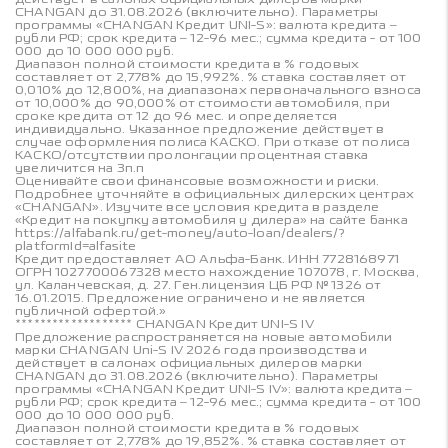
CHANGAN до 31.08.2026 (включительно). Параметры
программы «CHANGAN Кредит UNI-S»: валюта кредита –
рубли РФ; срок кредита – 12-96 мес.; сумма кредита - от 100
000 до 10 000 000 руб.
Диапазон полной стоимости кредита в % годовых
составляет от 2,778% до 15,992%. % ставка составляет от
0,010% до 12,800%, на диапазонах первоначального взноса
от 10,000% до 90,000% от стоимости автомобиля, при
сроке кредита от 12 до 96 мес. и определяется
индивидуально. Указанное предложение действует в
случае оформления полиса КАСКО. При отказе от полиса
КАСКО/отсутствии пролонгации процентная ставка
увеличится на 3п.п
Оценивайте свои финансовые возможности и риски.
Подробнее уточняйте в официальных дилерских центрах
«CHANGAN». Изучите все условия кредита в разделе
«Кредит на покупку автомобиля у дилера» на сайте банка
https://alfabank.ru/get-money/auto-loan/dealers/?
platformId=alfasite
Кредит предоставляет АО Альфа-Банк. ИНН 7728168971
ОГРН 1027700067328 место нахождение 107078, г. Москва,
ул. Каланчевская, д. 27. Ген.лицензия ЦБ РФ № 1326 от
16.01.2015. Предложение ограничено и не является
публичной офертой.»
******************* CHANGAN Кредит UNI-S IV
Предложение распространяется на новые автомобили
марки CHANGAN Uni-S IV 2026 года производства и
действует в салонах официальных дилеров марки
CHANGAN до 31.08.2026 (включительно). Параметры
программы «CHANGAN Кредит UNI-S IV»: валюта кредита –
рубли РФ; срок кредита – 12-96 мес.; сумма кредита - от 100
000 до 10 000 000 руб.
Диапазон полной стоимости кредита в % годовых
составляет от 2,778% до 19,852%. % ставка составляет от