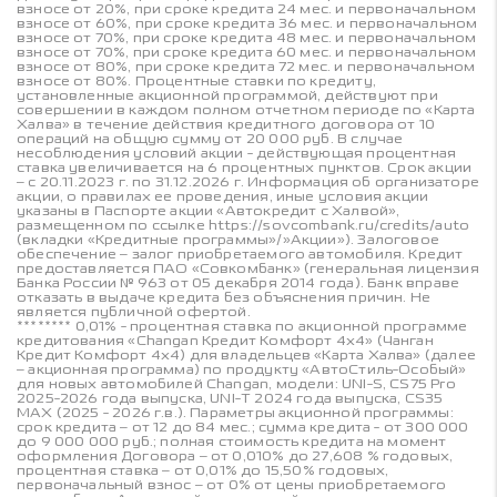
взносе от 20%, при сроке кредита 24 мес. и первоначальном
взносе от 60%, при сроке кредита 36 мес. и первоначальном
взносе от 70%, при сроке кредита 48 мес. и первоначальном
взносе от 70%, при сроке кредита 60 мес. и первоначальном
взносе от 80%, при сроке кредита 72 мес. и первоначальном
взносе от 80%. Процентные ставки по кредиту,
установленные акционной программой, действуют при
совершении в каждом полном отчетном периоде по «Карта
Халва» в течение действия кредитного договора от 10
операций на общую сумму от 20 000 руб. В случае
несоблюдения условий акции - действующая процентная
ставка увеличивается на 6 процентных пунктов. Срок акции
– с 20.11.2023 г. по 31.12.2026 г. Информация об организаторе
акции, о правилах ее проведения, иные условия акции
указаны в Паспорте акции «Автокредит с Халвой»,
размещенном по ссылке https://sovcombank.ru/credits/auto
(вкладки «Кредитные программы»/»Акции»). Залоговое
обеспечение – залог приобретаемого автомобиля. Кредит
предоставляется ПАО «Совкомбанк» (генеральная лицензия
Банка России № 963 от 05 декабря 2014 года). Банк вправе
отказать в выдаче кредита без объяснения причин. Не
является публичной офертой.
******** 0,01% - процентная ставка по акционной программе
кредитования «Changan Кредит Комфорт 4х4» (Чанган
Кредит Комфорт 4х4) для владельцев «Карта Халва» (далее
– акционная программа) по продукту «АвтоСтиль-Особый»
для новых автомобилей Changan, модели: UNI-S, CS75 Pro
2025-2026 года выпуска, UNI-T 2024 года выпуска, CS35
MAX (2025 - 2026 г.в.). Параметры акционной программы:
срок кредита – от 12 до 84 мес.; сумма кредита - от 300 000
до 9 000 000 руб.; полная стоимость кредита на момент
оформления Договора – от 0,010% до 27,608 % годовых,
процентная ставка – от 0,01% до 15,50% годовых,
первоначальный взнос – от 0% от цены приобретаемого