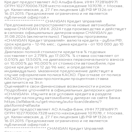
Кредит предоставляет АО Альфа-Банк. ИНН 7728168971
ОГРН 1027700067328 место нахождение 107078, г. Москва,
ул. Каланчевская, д. 27. Ген.лицензия ЦБ РФ № 1326 от
16.01.2015. Предложение ограничено и не является
публичной офертой.»
********************** CHANGAN Кредит Управляй
Предложение распространяется на новые автомобили
марки CHANGAN UNI-K 2024 года производства и действует
в салонах официальных дилеров марки CHANGAN до
31.08.2026 (включительно). Параметры программы
«CHANGAN Кредит Управляй»: валюта кредита – рубли РФ;
срок кредита – 12-96 мес.; сумма кредита - от 100 000 до 10
000 000 руб.
Диапазон полной стоимости кредита в % годовых
составляет от 2,778% до 17,007%. % ставка составляет от
0,010% до 13,500%, на диапазонах первоначального взноса
от 10,000% до 90,000% от стоимости автомобиля, при
сроке кредита от 12 до 96 мес. и определяется
индивидуально. Указанное предложение действует в
случае оформления полиса КАСКО. При отказе от полиса
КАСКО/отсутствии пролонгации процентная ставка
увеличится на 3п.п
Оценивайте свои финансовые возможности и риски.
Подробнее уточняйте в официальных дилерских центрах
«CHANGAN». Изучите все условия кредита в разделе
«Кредит на покупку автомобиля у дилера» на сайте банка
https://alfabank.ru/get-money/auto-loan/dealers/?
platformId=alfasite
Кредит предоставляет АО Альфа-Банк. ИНН 7728168971
ОГРН 1027700067328 место нахождение 107078, г. Москва,
ул. Каланчевская, д. 27. Ген.лицензия ЦБ РФ № 1326 от
16.01.2015. Предложение ограничено и не является
публичной офертой.»
*********************** CHANGAN Кредит Управляй