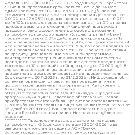
модели: UNI-K (Юни К) 2025-2026 года выпуска. Параметры
акционной программы: срок кредита – от 12 до 84 мес.;
сумма кредита - от 300 000 до 9 000 000 руб.; полная
стоимость кредита на момент оформления Договора – от
0,010% до 27,608% годовых, процентная ставка – от 0,01%
до 16,10% годовых, первоначальный взнос – от 0% от цены
приобретаемого автомобиля. Акционной программой
предусмотрено оформление договора страхования
автомобиля от рисков хищения (угона), утраты (гибели).
Процентная ставка 0,01% действует при сроке кредита 12
мес. и первоначальном взносе от 50%, при сроке кредита 24
мес. и первоначальном взносе от 70%, при сроке кредита 36
мес. и первоначальном взносе от 80%. Процентные ставки
по кредиту, установленные акционной программой,
действуют при совершении в каждом полном отчетном
периоде по «Карта Халва» в течение действия кредитного
договора от 10 операций на общую сумму от 20 000 руб. В
случае несоблюдения условий акции - действующая
процентная ставка увеличивается на 6 процентных пунктов.
Срок акции – с 20.11.2023 г. по 31.12.2026 г. Информация об
организаторе акции, о правилах ее проведения, иные
условия акции указаны в Паспорте акции «Автокредит с
Халвой», размещенном по ссылке
https://sovcombank.ru/credits/auto (вкладки «Кредитные
программы»/»Акции»). Залоговое обеспечение – залог
приобретаемого автомобиля. Кредит предоставляется ПАО
«Совкомбанк» (генеральная лицензия Банка России № 963 от
05 декабря 2014 года). Банк вправе отказать в выдаче
кредита без объяснения причин. Не является публичной
офертой.
************ Предложение распространяется на новые
автомобили UNI-S (все комплектации) 2024-2026 года
выпуска при покупке в кредит в АО «ТБанк».
Условия кредитования: полная стоимость кредита от