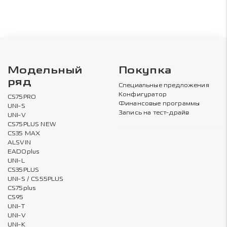
Модельный
Покупка
ряд
Специальные предложения
Конфигуратор
CS75PRO
Финансовые программы
UNI-S
Запись на тест-драйв
UNI-V
CS75PLUS NEW
CS35 MAX
ALSVIN
EADOplus
UNI-L
CS35PLUS
UNI-S / CS55PLUS
CS75plus
CS95
UNI-T
UNI-V
UNI-K