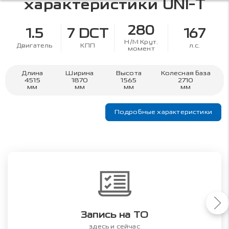
характеристики
UNI-T
280
1.5
7 DCT
167
Н/М Крут.
Двигатель
КПП
л.с.
момент
Длина
Ширина
Высота
Колесная база
4515
1870
1565
2710
мм
мм
мм
мм
Подробные характеристики
Запись на ТО
здесь и сейчас